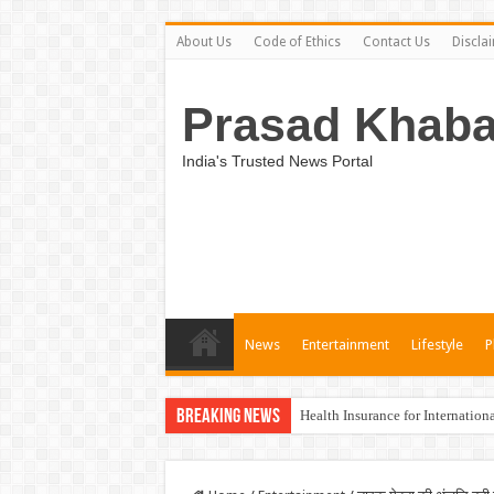
About Us
Code of Ethics
Contact Us
Discla
Prasad Khaba
India's Trusted News Portal
News
Entertainment
Lifestyle
P
Breaking News
Health Insurance for Internation