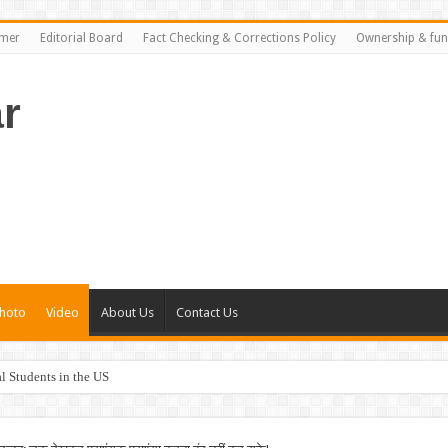
imer
Editorial Board
Fact Checking & Corrections Policy
Ownership & fun
r
hoto
Video
About Us
Contact Us
al Students in the US