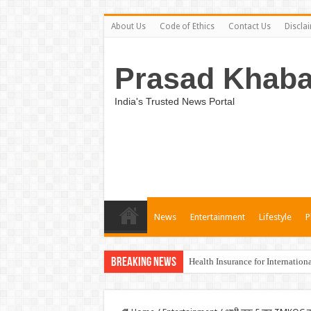
About Us
Code of Ethics
Contact Us
Discla
Prasad Khaba
India's Trusted News Portal
News
Entertainment
Lifestyle
P
Breaking News
Health Insurance for Internation
Unveiling the Best Medical Insu