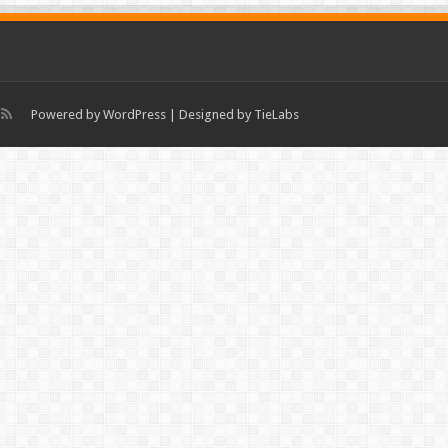
Powered by
WordPress
| Designed by
TieLabs