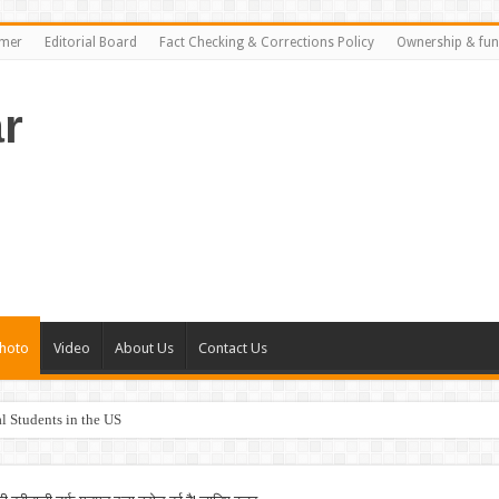
imer
Editorial Board
Fact Checking & Corrections Policy
Ownership & fun
r
hoto
Video
About Us
Contact Us
al Students in the US
rance Plans in the US