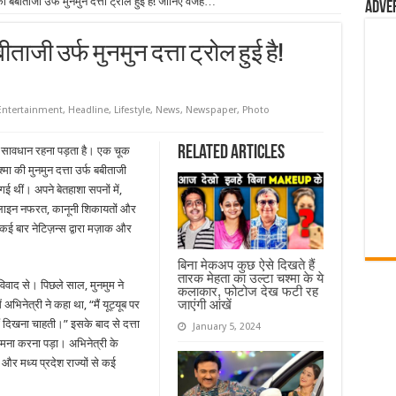
ीताजी उर्फ मुनमुन दत्ता ट्रोल हुई है! जानिए वजह…
Adve
जी उर्फ मुनमुन दत्ता ट्रोल हुई है!
Entertainment
,
Headline
,
Lifestyle
,
News
,
Newspaper
,
Photo
Related Articles
 सावधान रहना पड़ता है। एक चूक
ा की मुनमुन दत्ता उर्फ बबीताजी
ई थीं। अपने बेतहाशा सपनों में,
नलाइन नफरत, कानूनी शिकायतों और
ई बार नेटिज़न्स द्वारा मज़ाक और
बिना मेकअप कुछ ऐसे दिखते हैं
तारक मेहता का उल्टा चश्मा के ये
विवाद से। पिछले साल, मुनमुम ने
कलाकार, फोटोज देख फटी रह
जाएंगी आंखें
िनेत्री ने कहा था, “मैं यूट्यूब पर
हीं दिखना चाहती।” इसके बाद से दत्ता
January 5, 2024
मना करना पड़ा। अभिनेत्री के
 और मध्य प्रदेश राज्यों से कई