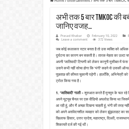
Home
/
Entertainment
/
अभी तक 5 बार TMKOC की बब
अभी तक 5 बार TMKOC की बबीता
जानिए वजह…
Prasad Khabar
February 10, 2022
Leave a comment
372 Views
जब कोई कलाकार स्टार बनता है तो उस व्यक्ति को अधिक
दुर्घटना का कारण बन सकती है। तारक मेहता का उल्टा चश्म
अपनी ‘जातिवादी’ टिप्पणी को लेकर कानूनी मुसीबत में फंस ग
उसने कभी नहीं सोचा होगा कि ‘भंगी’ कहने से उसकी ऑ
पूछताछ की कीमत चुकानी पड़ेगी। हालाँकि, अभिनेत्री को क
ट्रोल किया गया है।
1. ‘जातिवादी’ गाली –
शुरुआत करते हैं मुनमुम के चल रहे 
अपने यूट्यूब चैनल पर एक वीडियो अपलोड किया था जिसमें अभ
आ रही हूं, और मैं अच्छा दिखना चाहती हूं, भंगी की तरह न
को अपने असंवेदनशील व्यवहार को लेकर झुंझलाहट का सा
खिलाफ हिसार, उत्तर प्रदेश, महाराष्ट्र, दिल्ली, राजस्थान
शिकायतें दर्ज की गई थीं।