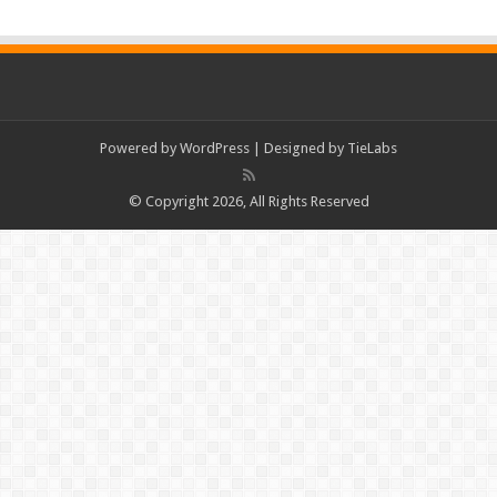
Powered by
WordPress
| Designed by
TieLabs
© Copyright 2026, All Rights Reserved