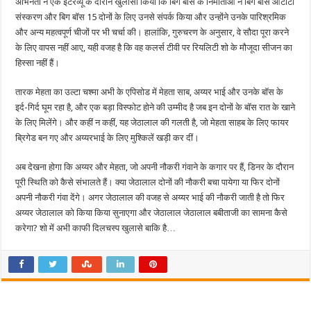
अभिनेता ने एक इंटरव्यू के दौरान खुलासा किया कि बिग बॉस के निर्माताओं ने बिग बॉस ओटीटी
संस्करण और बिग बॉस 15 दोनों के लिए उनसे संपर्क किया और उन्होंने उनके पारिश्रमिक
और अन्य महत्वपूर्ण चीजों पर भी चर्चा की। हालांकि, गुरुचरण के अनुसार, वे सौदा पूरा करने
के लिए वापस नहीं आए, यही वजह है कि वह कलर्स टीवी पर रियलिटी शो के मौजूदा सीजन का
हिस्सा नहीं हैं।
तारक मेहता का उल्टा चश्मा अभी के एपिसोड में मेहता साब, अय्यर भाई और उनके बॉस के
इर्द-गिर्द घूम रहा है, और एक बड़ा विस्फोट होने की उम्मीद है जब इन दोनों के बॉस रात के खाने
के लिए मिलेंगे। और कहीं न कहीं, यह जेठालाल की गलती है, जो मेहता साहब के लिए फायर
ब्रिगेड बन गए और अय्यरभाई के लिए मुश्किलें खड़ी कर दीं।
अब देखना होगा कि अय्यर और मेहता, जो अपनी नौकरी गंवाने के कगार पर हैं, डिनर के दौरान
पूरी स्थिति को कैसे संभालते हैं। क्या जेठालाल दोनों की नौकरी बचा पायेगा या फिर दोनों
अपनी नौकरी गंवा देंगे। अगर जेठालाल की वजह से अय्यर भाई की नौकरी जाती है तो फिर
अय्यर जेठालाल को किया किया सुनाएगा और जेठालाल जेठालाल बबीताजी का सामना कैसे
करेगा? शो में अभी काफी दिलचस्प खुलासे बाकि है…