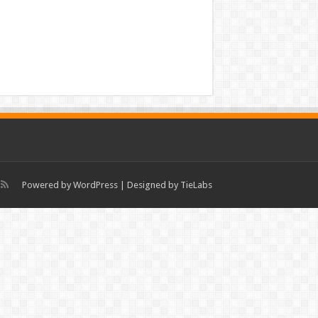
Powered by
WordPress
| Designed by
TieLabs