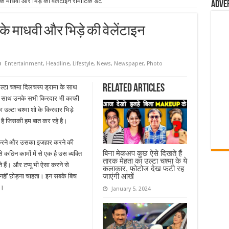
के माधवी और भिड़े की वेलेंटाइन रोमांटिक डेट
Adve
के माधवी और भिड़े की वेलेंटाइन
Entertainment
,
Headline
,
Lifestyle
,
News
,
Newspaper
,
Photo
Related Articles
्टा चश्मा दिलचस्प ड्रामा के साथ
 के साथ उनके सभी किरदार भी काफी
 उल्टा चश्मा शो के किरदार भिड़े
ड है जिसकी हम बात कर रहे है।
षणा करने और उसका इजहार करने की
बिना मेकअप कुछ ऐसे दिखते हैं
 कठिन कामों में से एक है उस व्यक्ति
तारक मेहता का उल्टा चश्मा के ये
 हैं। और टप्पू भी ऐसा करने से
कलाकार, फोटोज देख फटी रह
जाएंगी आंखें
 नहीं छोड़ना चाहता। इन सबके बिच
ै।
January 5, 2024