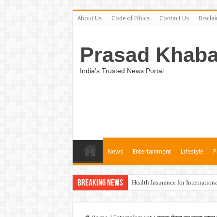
About Us
Code of Ethics
Contact Us
Discla
Prasad Khaba
India's Trusted News Portal
News
Entertainment
Lifestyle
P
Breaking News
Health Insurance for Internation
Unveiling the Best Medical Insu