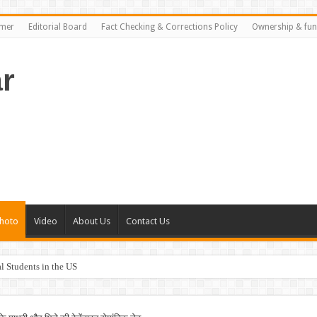
imer
Editorial Board
Fact Checking & Corrections Policy
Ownership & fun
r
hoto
Video
About Us
Contact Us
al Students in the US
rance Plans in the US