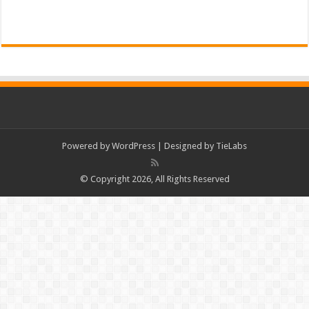
Powered by
WordPress
| Designed by
TieLabs
© Copyright 2026, All Rights Reserved