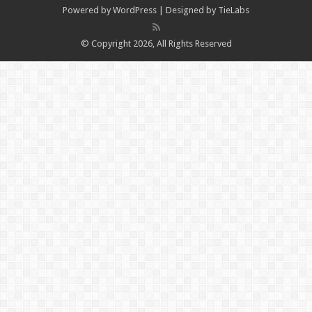
Powered by
WordPress
| Designed by
TieLabs
© Copyright 2026, All Rights Reserved