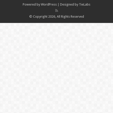
Powered by
WordPress
| Designed by
TieLabs
© Copyright 2026, All Rights Reserved