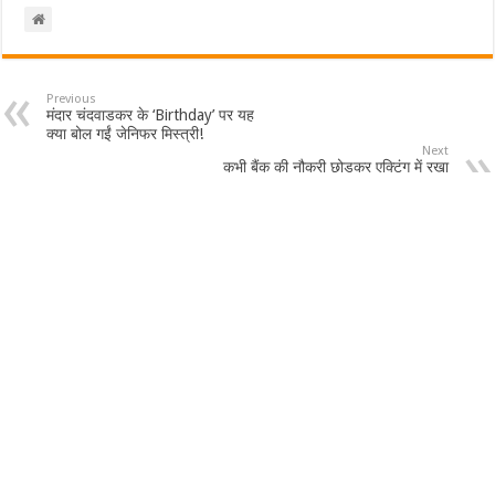
Previous
मंदार चंदवाडकर के ‘Birthday’ पर यह
क्या बोल गईं जेनिफर मिस्त्री!
Next
कभी बैंक की नौकरी छोड़कर एक्टिंग में रखा
था कदम, जानिए आज कितना कमाते हैं
बाघा
Leave a Reply
Your email address will not be published.
Required fields are marked
*
Comment
*