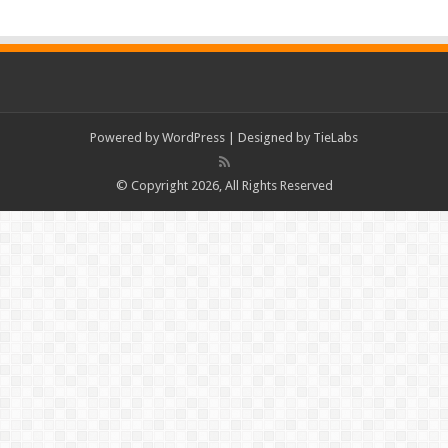
Powered by
WordPress
| Designed by
TieLabs
© Copyright 2026, All Rights Reserved