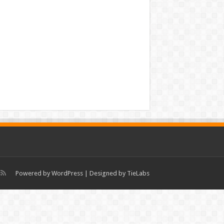
Powered by
WordPress
| Designed by
TieLabs