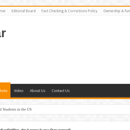
imer
Editorial Board
Fact Checking & Corrections Policy
Ownership & fun
r
hoto
Video
About Us
Contact Us
al Students in the US