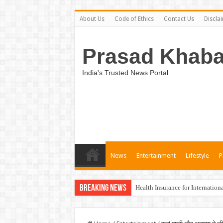
About Us
Code of Ethics
Contact Us
Discla
Prasad Khaba
India's Trusted News Portal
News
Entertainment
Lifestyle
P
Breaking News
Health Insurance for Internation