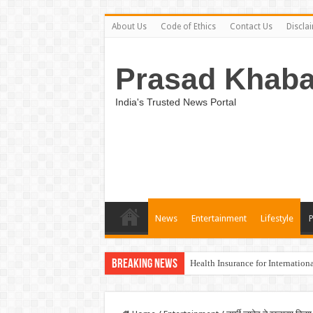
About Us
Code of Ethics
Contact Us
Discla
Prasad Khaba
India's Trusted News Portal
News
Entertainment
Lifestyle
Breaking News
Health Insurance for Internation