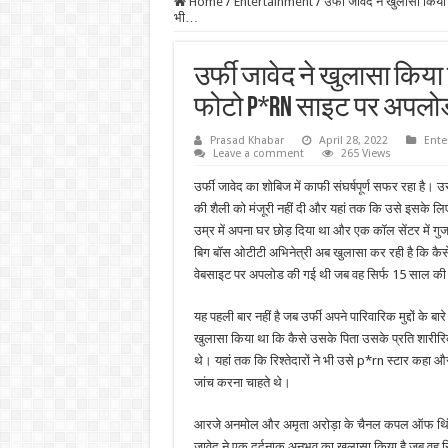
Home
/
Entertainment
/
उर्फी जावेद ने खुलासा क
भी…
उर्फी जावेद ने खुलासा कि
फोटो P*rn साइट पर अपलोड 
Prasad Khabar
April 28, 2022
Ente
Leave a comment
265 Views
उर्फी जावेद का शोबिज में काफी संघर्षपूर्ण सफर रहा है।
की शैली को मंजूरी नहीं दी और यहां तक कि उसे इसके लिए
उम्र में अपना घर छोड़ दिया था और एक कॉल सेंटर में ग
बिग बॉस ओटीटी अभिनेत्री अब खुलासा कर रही है कि कै
वेबसाइट पर अपलोड की गई थी जब वह सिर्फ 15 साल की
यह पहली बार नहीं है जब उर्फी अपने पारिवारिक मुद्दों के बार
खुलासा किया था कि कैसे उसके पिता उसके प्रति शारीर
थे। यहां तक कि रिश्तेदारों ने भी उसे p*rn स्टार कहा और
जांच करना चाहते थे।
आरजे अनमोल और अमृता अरोड़ा के चैनल कपल ऑफ थिंग्स
जावेद ने एक दर्दनाक अनुभव का खुलासा किया है जब वह