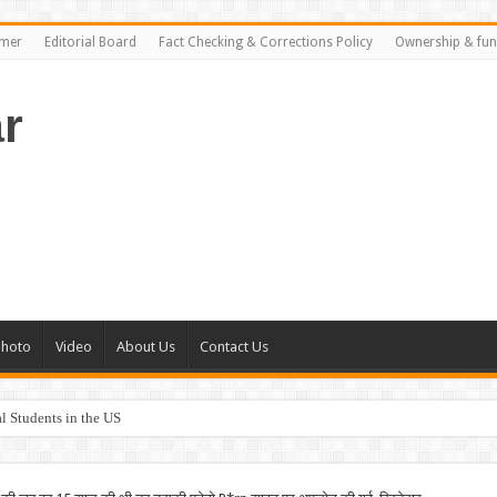
imer
Editorial Board
Fact Checking & Corrections Policy
Ownership & fun
r
Photo
Video
About Us
Contact Us
al Students in the US