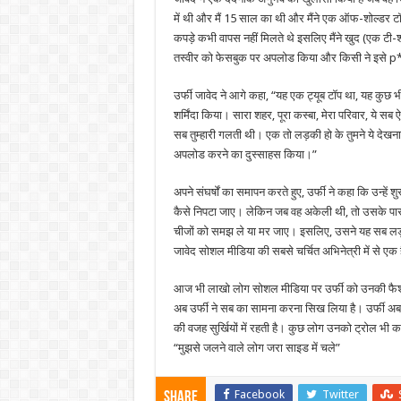
में थी और मैं 15 साल का थी और मैंने एक ऑफ-शोल्डर टॉ
कपड़े कभी वापस नहीं मिलते थे इसलिए मैंने खुद (एक टी-श
तस्वीर को फेसबुक पर अपलोड किया और किसी ने इसे 
उर्फी जावेद ने आगे कहा, “यह एक ट्यूब टॉप था, यह कुछ भी बु
शर्मिंदा किया। सारा शहर, पूरा कस्बा, मेरा परिवार, ये सब ऐ
सब तुम्हारी गलती थी। एक तो लड़की हो के तुमने ये दे
अपलोड करने का दुस्साहस किया।”
अपने संघर्षों का समापन करते हुए, उर्फी ने कहा कि उन्हें श
कैसे निपटा जाए। लेकिन जब वह अकेली थी, तो उसके पा
चीजों को समझ ले या मर जाए। इसलिए, उसने यह सब लड
जावेद सोशल मीडिया की सबसे चर्चित अभिनेत्री में से एक 
आज भी लाखो लोग सोशल मीडिया पर उर्फी को उनकी फैशन
अब उर्फी ने सब का सामना करना सिख लिया है। उर्फी अ
की वजह सुर्खियों में रहती है। कुछ लोग उनको ट्रोल भी कर
“मुझसे जलने वाले लोग जरा साइड में चले”
Facebook
Twitter
Share