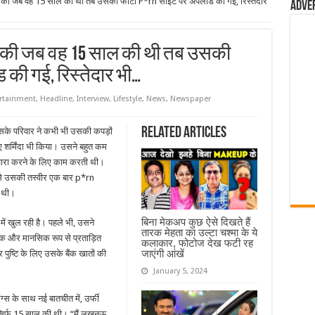
िया की जब वह 15 साल की थी तब उसकी फोटो P*rn साइट पर अपलोड की गई, रिस्तेदार
Adve
या की जब वह 15 साल की थी तब उसकी
की गई, रिस्तेदार भी…
rtainment
,
Headline
,
Interview
,
Lifestyle
,
News
,
Newspaper
Related Articles
 उसके परिवार ने कभी भी उसकी कपड़ों
 शर्मिंदा भी किया। उसने बहुत कम
ुजारा करने के लिए काम करती थी।
से उसकी तस्वीर एक बार p*rn
 थी।
बिना मेकअप कुछ ऐसे दिखते हैं
े में खुल रही है। पहले भी, उसने
तारक मेहता का उल्टा चश्मा के ये
िक और मानसिक रूप से प्रताड़ित
कलाकार, फोटोज देख फटी रह
जाएंगी आंखें
 पुष्टि के लिए उसके बैंक खातों की
January 5, 2024
 के साथ नई बातचीत में, उर्फी
 सिर्फ 15 साल की थी। “मैं लखनऊ