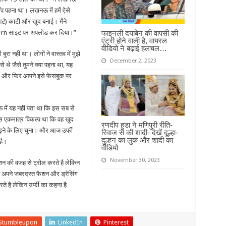
प पहना था। लखनऊ में हमें ऐसे
र्ट) काटी और खुद बनाई। मैंने
फाइनली दयाबेन की वापसी की
p*rn साइट पर अपलोड कर दिया।”
एंट्री होने वाली है, वायरल
वीडियो ने बढ़ाई हलचल…
रा नहीं था। लोगों ने वास्तव में मुझे
December 2, 2023
से थे जैसे तुमने क्या पहना था, यह
खना और फिर आपने इसे फेसबुक पर
ुरू में यह नहीं पता था कि इस सब से
स एकमात्र विकल्प था कि वह खुद
रणदीप हुडा ने मणिपुरी रीति-
़ने के लिए चुना। और आज उर्फी
रिवाज से की शादी- देखें दूल्हा-
दुल्हन का लुक और शादी का
है।
वीडियो
November 30, 2023
 की वजह से ट्रोल करते है लेकिन
ब अपने जबरदस्त फैशन और ड्रेसिंग
ते है लेकिन उर्फी का कहना है
Stumbleupon
LinkedIn
Pinterest