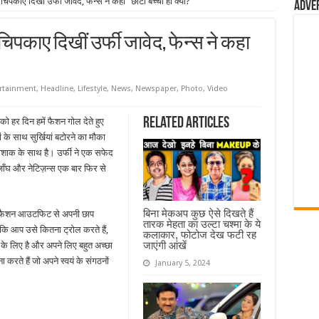
े चिपकाए दिखीं उर्फी जावेद, फेन्स ने कहा “छोटी बच्ची हो क्या?”
Adve
 चिपकाए दिखीं उर्फी जावेद, फेन्स ने कहा
rtainment
,
Headline
,
Lifestyle
,
News
,
Newspaper
,
Photo
,
Video
Related Articles
ो हर दिन हमें फैशन गोल देते हुए
 के साथ सुर्खियां बटोरने का मौका
पोशाक के साथ है। उर्फी ने एक सफेद
ाँघ और नेटिज़न्स एक बार फिर से
बिना मेकअप कुछ ऐसे दिखते हैं
ब फैशन आउटफिट से अपनी छाप
तारक मेहता का उल्टा चश्मा के ये
 कि आप उसे कितना ट्रोल करते हैं,
कलाकार, फोटोज देख फटी रह
जाएंगी आंखें
े के लिए है और अपने लिए बहुत अच्छा
करते हैं जो अपने स्वयं के संगठनों
January 5, 2024
।