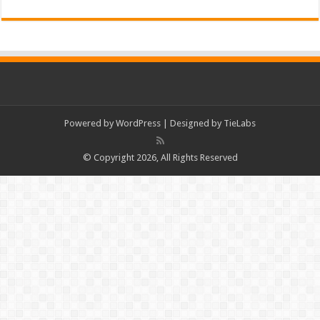
Powered by
WordPress
| Designed by
TieLabs
© Copyright 2026, All Rights Reserved