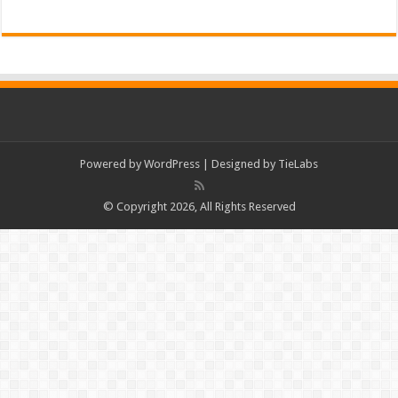
Powered by
WordPress
| Designed by
TieLabs
© Copyright 2026, All Rights Reserved