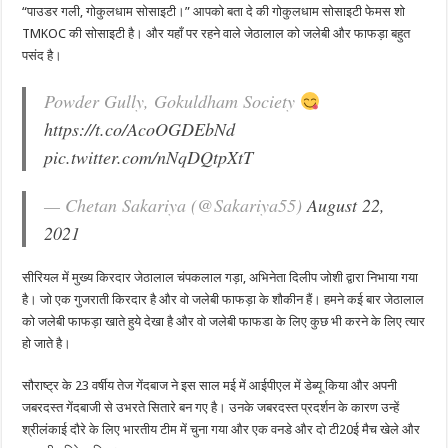
“पाउडर गली, गोकुलधाम सोसाइटी।” आपको बता दे की गोकुलधाम सोसाइटी फेमस शो
TMKOC की सोसाइटी है। और यहाँ पर रहने वाले जेठालाल को जलेबी और फाफड़ा बहुत
पसंद है।
Powder Gully, Gokuldham Society
https://t.co/AcoOGDEbNd
pic.twitter.com/nNqDQtpXtT
— Chetan Sakariya (@Sakariya55)
August 22,
2021
सीरियल में मुख्य किरदार जेठालाल चंपकलाल गड़ा, अभिनेता दिलीप जोशी द्वारा निभाया गया
है। जो एक गुजराती किरदार है और वो जलेबी फाफड़ा के शौकीन हैं। हमने कई बार जेठालाल
को जलेबी फाफड़ा खाते हुये देखा है और वो जलेबी फाफडा के लिए कुछ भी करने के लिए त्यार
हो जाते है।
सौराष्ट्र के 23 वर्षीय तेज गेंदबाज ने इस साल मई में आईपीएल में डेब्यू किया और अपनी
जबरदस्त गेंदबाजी से उभरते सितारे बन गए है। उनके जबरदस्त प्रदर्शन के कारण उन्हें
श्रीलंकाई दौरे के लिए भारतीय टीम में चुना गया और एक वनडे और दो टी20ई मैच खेले और