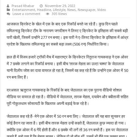
Prasad Khabar
November 29, 2022
Entertainment
,
Headline
,
Lifestyle
,
News
,
Newspaper
,
Video
Leave a comment
305 Views
आजकल क्रिकेट के खेल में एक के बाद एक रिकॉर्ड बनते जा रहे हैं। कुछ दिन पहले
तमिलनाडु क्रिकेट टीम के नारायण जगदीशन ने लिस्ट ए क्रिकेट के इतिहास की सबसे बड़ी
पारी खेली, जिसमें उन्होंने 277 रन बनाए। इस पारी ने ए-लिस्ट क्रिकेट के इतिहास में आंध्र
प्रदेश के खिलाफ तमिलनाडु का सबसे बड़ा लक्ष्य (506 रन) निर्धारित किया।
हाल ही में विजय हजारे ट्रॉफी मैच में महाराष्ट्र के क्रिकेटर रितुराज गायकवाड़ ने एक ओवर
में 7 छक्के लगाने का रिकॉर्ड बनाया। इसी बीच ‘तारक मेहता का उल्टा चश्मा’ के जेठालाल
यानी दिलीप जोश का दावा वायरल हो रहा है, जिसमें वह कह रहे हैं कि उन्होंने एक ओवर में 50
रन बना लिए हैं।
दरअसल ऋतुराज गायकवाड़ के रिकॉर्ड के बाद जेठालाल का एक पुराना वीडियो सोशल
मीडिया पर वायरल हो रहा है। वीडियो में जेठालाल, तारक मेहता, दयाबेन और बबीताजी सहित
पूरी गोकुलधाम सोसायटी के खिलाफ अपनी बड़ाई फेक रहे है।
जेठालाल कह रहे हैं- मेने एक ओवर में 50 रन बना लिए। जेठालाल की यह बात सुनकर हर
कोई हैरान रह जाता है। इसी बीच तारक मेहता उन्हें कहते हैं, जेठालाल कुछ ज्यादा हो गया।
क्योंकि एक ओवर में 6 गेंदें होती हैं और 6 छक्के भी लगें तो 36 रन बनते हैं। इस पर जेठालाल
कहते हैं, मुझे पता है कि मेहता साहब। लेकिन दो नो बॉल थीं, उसमें भी मैंने एक छक्का मारा।