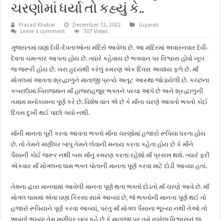
ચરણોમાં ધર્યા તો કહ્યું કે..
Prasad Khabar
December 12, 2022
Gujarati
Leave a comment
307 Views
ગુજરાતમાં ઘણાં દેવી-દેવતાઓના મંદિરો આવેલા છે. આ મંદિરમાં અવારનવાર દેવી-
દેવતા ચમત્કાર આપતા હોય છે. ત્યારે કહેવાય છે ભગવાન પર વિશ્વાસ હોવો ખૂબ
જ જરૂરી હોય છે. ખરા હૃદયથી કરેલું સ્મરણ એક દિવસ અવશ્ય ફળે છે. માઁ
મોગલમાં આવતા શ્રદ્ધાળુને માતાજી પ્રત્યે અતૂટ આસ્થા જોડાયેલી છે. કચ્છના
કબરાઉમાં બિરાજમાન માઁ હાજરાહજુર ભક્તને પરચા આપે છે અને શ્રદ્ધાળુની
તમામ મનોકામના પૂર્ણ કરે છે. વિશેષ વાત એ છે કે માઁના ચરણે આવતો ભક્તો કોઈ
દિવસ દુખી થઈ પાછો ગયો નથી.
માઁની માનતા પૂરી કરવા આવતા ભક્તો માઁના ચરણોમાં હજારો રૂપિયા ધરતા હોય
છે. તો તેમને મણીધર બાપુ તેમને લેવાની મનાય કરતા કહેતા હોય છે કે માઁને
પૈસાની કોઈ જરૂર નથી બસ માઁનું સ્મરણ કરતા રહેશો માઁ પ્રસન્ન થશે. ત્યારે ફરી
એકવાર માઁ મોગલના ધામ ભક્ત પોતાની માનતા પૂર્ણ કરવા માટે દોડી આવ્યા હતાં.
તેમના દ્વારા માનવામાં આવેલી માનતા પૂર્ણ થતા ભક્તો દોડતો માઁ ચરણે આવે છે. માઁ
મોગલ ધામમાં એવા ઘણાં કિસ્સા સામે આવ્યાં છે, જે ભક્તોની માનતા પૂર્ણ થઈ તો
હજારો રૂપિયાને પૂર્ણ કરવા આવ્યાં, પરંતુ માઁ મોગલ પૈસાના ભૂખ્યા નથી તેઓ તો
ભાવનો ભૂખ્યા તેમ મણીધર બાપુ કહે છે કે માતાજી પર તમે રાખેલા વિશ્વાસનું જ