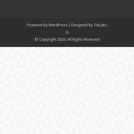
Powered by
WordPress
| Designed by
TieLabs
© Copyright 2026, All Rights Reserved