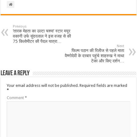
Previous
‘तारक मेहता का उल्टा चश्मा’ स्टार मयूर
वकानी उर्फ सुंदरलाल ने इस वजह से की
75 किलोमीटर की पैदल यात्रा…
Next
फिल्म पठान की रिलीज से पहले माता
वैष्णोदेवी के दरबार पहुंचे शाहरुख ने माथा
टेका और किए दर्शन…
Leave a Reply
Your email address will not be published.
Required fields are marked
*
Comment
*