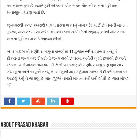
આ તમારૂ ફળ છે. ત્યારે ફરી એકવાર એક ભક્ત પોતાની માનતા પૂરી થતા
માતાજીના ચરણે ગયાં છે.
જુનાગઢથી કચ્છ કબરાઉ ધામ પધારેલા ભક્તનું નામ પરેશભાઈ છે, તેમની માનતા
મુજબ, મારા લક્ષ્મી સ્વરૂપે દીકરીનો જન્મ થયો છે તો રાજી-ખુશીથી મોગલ ધામ
માનતા પૂરી કરવા માટે આવ્યા છીએ.
ત્યારબાદ ભક્તે મણીધર બાપુના ચરણોમાં 11 હજાર રુપિયા ધરતા કહ્યું કે
દીકરાના જન્મ બાદ દીકરીનો જન્મ થયો છે ઘરમાં અનેરી ખુશી છવાયી છે અને
જે બાદ અમે મોગલ ધામ પધાર્યા છે તો આ જાણીને મણીધર બાપુ પણ ખુશ થઈ
ગયા હતા અને બાપુએ કહ્યું કે આ ખુશી ક્ષણ કહેવાય કારણ કે દીકરી જન્મ પર
આટલું કર્યું તે જ ઘણું છે, માતાજીએ તમારી માનતા સ્વીકારી લીધી છે. જય મોગલ
માઁ
About Prasad Khabar